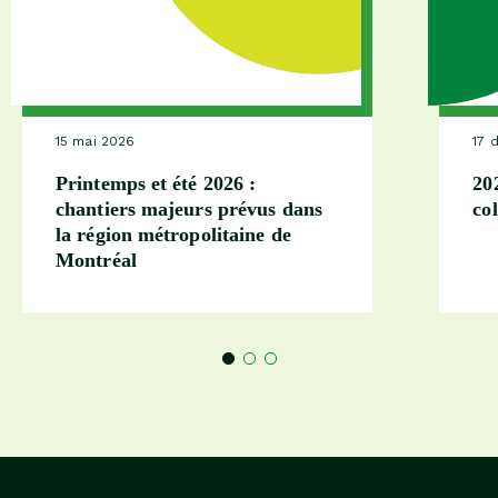
15 mai 2026
17 
Printemps et été 2026 :
20
chantiers majeurs prévus dans
col
la région métropolitaine de
Montréal